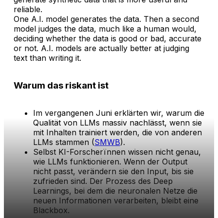
reliable.
One A.I. model generates the data. Then a second
model judges the data, much like a human would,
deciding whether the data is good or bad, accurate
or not. A.I. models are actually better at judging
text than writing it.
Warum das riskant ist
Im vergangenen Juni erklärten wir, warum die
Qualität von LLMs massiv nachlässt, wenn sie
mit Inhalten trainiert werden, die von anderen
LLMs stammen (
SMWB
).
Selbst KI-Forscherïnnen wissen nicht genau,
wie LLMs funktionieren. Wenn der Output
nicht passt, verändern sie den Input, bis sie
zufrieden sind. Der Prozess des Deep
Learnings, bei dem die neuronalen Netze die
neuen Informationen verarbeiten, bleibt eine
Blackbox.