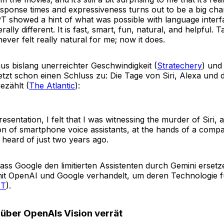
sponse times and expressiveness turns out to be a big ch
PT showed a hint of what was possible with language interf
erally different. It is fast, smart, fun, natural, and helpful. T
ver felt really natural for me; now it does.
us bislang unerreichter Geschwindigkeit (
Stratechery
) und
jetzt schon einen Schluss zu: Die Tage von Siri, Alexa und
ezählt (
The Atlantic
):
esentation, I felt that I was witnessing the murder of Siri, 
ion of smartphone voice assistants, at the hands of a com
 heard of just two years ago.
ass Google den limitierten Assistenten durch Gemini erset
mit OpenAI und Google verhandelt, um deren Technologie 
YT
).
über OpenAIs Vision verrät