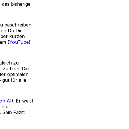
, das bisherige
zu beschreiben.
enn Du Dir
r der kurzen
am (
YouTube
)
gleich zu
s zu früh. Die
ter optimalen
gut für alle
on AI
). Er weist
o nur
 Sein Fazit: