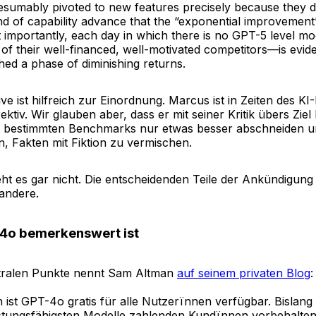
sumably pivoted to new features precisely because they 
nd of capability advance that the “exponential improvemen
t importantly, each day in which there is no GPT-5 level m
of their well-financed, well-motivated competitors—is evid
ed a phase of diminishing returns.
ve ist hilfreich zur Einordnung. Marcus ist in Zeiten des KI
ektiv. Wir glauben aber, dass er mit seiner Kritik übers Ziel
 bestimmten Benchmarks nur etwas besser abschneiden u
n, Fakten mit Fiktion zu vermischen.
t es gar nicht. Die entscheidenden Teile der Ankündigun
andere.
o bemerkenswert ist
ntralen Punkte nennt Sam Altman
auf seinem privaten Blog
:
 ist GPT-4o gratis für alle Nutzerïnnen verfügbar. Bislang 
eistungsfähigsten Modelle zahlenden Kundïnnen vorbehalten,