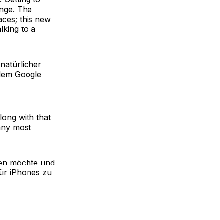
ange. The
aces; this new
alking to a
 natürlicher
 dem Google
along with that
pany most
zen möchte und
für iPhones zu