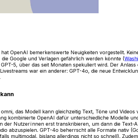
hat OpenAI bemerkenswerte Neuigkeiten vorgestellt. Kein
die Google und Verlagen gefährlich werden könnte (
Washi
GPT-5, über das seit Monaten spekuliert wird. Der Anlass d
Livestreams war ein anderer: GPT-4o, die neue Entwicklun
.
 kann
 omni, das Modell kann gleichzeitig Text, Töne und Videos
ang kombinierte OpenAI dafür unterschiedliche Modelle und
 der Nutzerïnnen erst transkribieren, um dann die Text-A
dio abzuspielen. GPT-4o beherrscht alle Formate nativ (G
falls multimodal, bislang allerdings nicht so schnell). Zudem