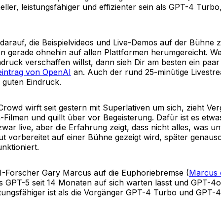
neller, leistungsfähiger und effizienter sein als GPT-4 Turbo
 darauf, die Beispielvideos und Live-Demos auf der Bühne 
en gerade ohnehin auf allen Plattformen herumgereicht. W
ndruck verschaffen willst, dann sieh Dir am besten ein paa
eintrag von OpenAI
an. Auch der rund 25-minütige Livestre
n guten Eindruck.
-Crowd wirft seit gestern mit Superlativen um sich, zieht Ver
-Filmen und quillt über vor Begeisterung. Dafür ist es etwa
r live, aber die Erfahrung zeigt, dass nicht alles, was un
 vorbereitet auf einer Bühne gezeigt wird, später genauso 
nktioniert.
 KI-Forscher Gary Marcus auf die Euphoriebremse (
Marcus 
ss GPT-5 seit 14 Monaten auf sich warten lässt und GPT-4
stungsfähiger ist als die Vorgänger GPT-4 Turbo und GPT-4.