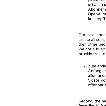
erhalten 
Abonnemen
OpenAI se
kostenpfl
Our initial con
create all sorts
then other peopl
We are a busine
provide free, o
Zum ander
Anfang an
allen and
Videos do
offenbar 
Second, the new
feels like AI fro