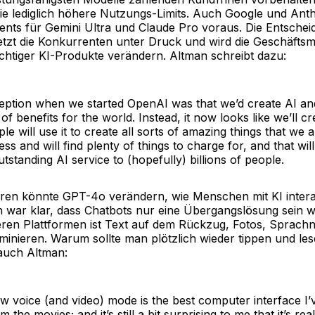
sie lediglich höhere Nutzungs-Limits. Auch Google und Ant
ts für Gemini Ultra und Claude Pro voraus. Die Entsche
tzt die Konkurrenten unter Druck und wird die Geschäftsm
ichtiger KI-Produkte verändern. Altman schreibt dazu:
ception when we started OpenAI was that we’d create AI and
 of benefits for the world. Instead, it now looks like we’ll c
e will use it to create all sorts of amazing things that we a
ss and will find plenty of things to charge for, and that wil
utstanding AI service to (hopefully) billions of people.
en könnte GPT-4o verändern, wie Menschen mit KI intera
 war klar, dass Chatbots nur eine Übergangslösung sein 
eren Plattformen ist Text auf dem Rückzug, Fotos, Sprach
minieren. Warum sollte man plötzlich wieder tippen und le
auch Altman:
 voice (and video) mode is the best computer interface I’v
m the movies; and it’s still a bit surprising to me that it’s rea