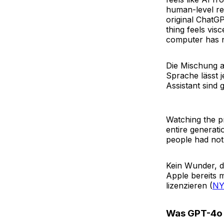
human-level re
original ChatG
thing feels visc
computer has ne
Die Mischung a
Sprache lässt 
Assistant sind g
Watching the pr
entire generat
people had not
Kein Wunder, d
Apple bereits 
lizenzieren (
N
Was GPT-4o 