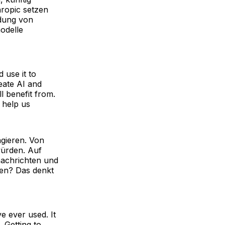
hropic setzen
idung von
odelle
 use it to
reate AI and
ll benefit from.
l help us
gieren. Von
würden. Auf
nachrichten und
sen? Das denkt
e ever used. It
l. Getting to