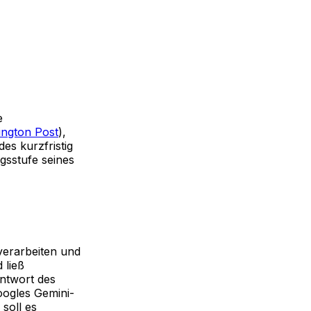
e
ngton Post
),
es kurzfristig
gsstufe seines
 verarbeiten und
 ließ
ntwort des
oogles Gemini-
 soll es