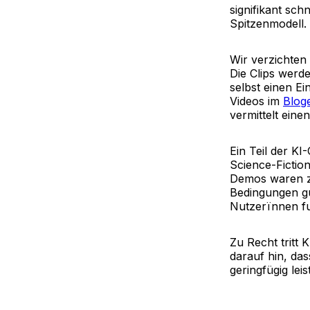
signifikant sch
Spitzenmodell.
Wir verzichten
Die Clips werd
selbst einen Ei
Videos im
Blog
vermittelt eine
Ein Teil der KI
Science-Fiction
Demos waren zwa
Bedingungen gut
Nutzerïnnen fu
Zu Recht tritt
darauf hin, da
geringfügig lei