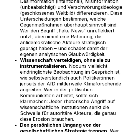
Desinformation (intentional), Misinformation
(unbeabsichtigt) und Verschwörungsideologie
(geschlossenes Weltbild) differenzieren. Diese
Unterscheidungen bestimmen, welche
Gegenmaßnahmen überhaupt sinnvoll sind.
Wer den Begriff „Fake News“ unreflektiert
nutzt, übernimmt eine Rahmung, die
antidemokratische Akteure strategisch
geprägt haben – und schadet damit der
eigenen analytischen Glaubwürdigkeit.
Wissenschaft verteidigen, ohne sie zu
instrumentalisieren.
Nocuns vielleicht
eindringlichste Beobachtung im Gespräch ist,
wie selbstverständlich auch Politiker:innen
jenseits der AfD mittlerweile Klimaforschende
angreifen. Wer in der politischen
Kommunikation arbeitet, sollte sich
klarmachen: Jeder rhetorische Angriff auf
wissenschaftliche Institutionen senkt die
Schwelle für autoritäre Akteure, die genau
diese Erosion brauchen.
Den persönlichen Umgang von der
gesellschaftlichen Strategie trennen.
Wer