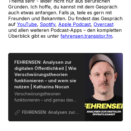
Thema sehr - leider nicht nur aus beruflichen
Gründen. Ich hoffe, du kannst mit dem Gespräch
auch etwas anfangen. Falls ja, teile es gern mit
Freunden und Bekannten. Du findest das Gespräch
auf
YouTube
,
Spotify
,
Apple Podcast
,
Overcast
und allen weiteren Podcast-Apps – den kompletten
Überblick gibt es unter
fehrensen.transistor.fm
.
FEHRENSEN: Analysen zur
digitalen Öffentlichkeit | Wie
Verschwörungstheorien
funktionieren – und wem sie
nutzen | Katharina Nocun
Verschwörungstheorien
funktionieren – und genau das
macht sie gefährlich.Sie geben
Menschen Halt, Identität und das
FEHRENSEN: Analysen zur digitalen Öffentlichkeit
Gefühl, die Wahrheit durchschaut
zu haben. Und sie nutzen
autoritären Akteuren, w…