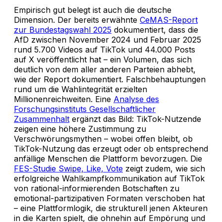
Empirisch gut belegt ist auch die deutsche
Dimension. Der bereits erwähnte
CeMAS-Report
zur Bundestagswahl 2025
dokumentiert, dass die
AfD zwischen November 2024 und Februar 2025
rund 5.700 Videos auf TikTok und 44.000 Posts
auf X veröffentlicht hat – ein Volumen, das sich
deutlich von dem aller anderen Parteien abhebt,
wie der Report dokumentiert. Falschbehauptungen
rund um die Wahlintegrität erzielten
Millionenreichweiten. Eine
Analyse des
Forschungsinstituts Gesellschaftlicher
Zusammenhalt
ergänzt das Bild: TikTok-Nutzende
zeigen eine höhere Zustimmung zu
Verschwörungsmythen – wobei offen bleibt, ob
TikTok-Nutzung das erzeugt oder ob entsprechend
anfällige Menschen die Plattform bevorzugen. Die
FES-Studie Swipe, Like, Vote
zeigt zudem, wie sich
erfolgreiche Wahlkampfkommunikation auf TikTok
von rational-informierenden Botschaften zu
emotional-partizipativen Formaten verschoben hat
– eine Plattformlogik, die strukturell jenen Akteuren
in die Karten spielt, die ohnehin auf Empörung und