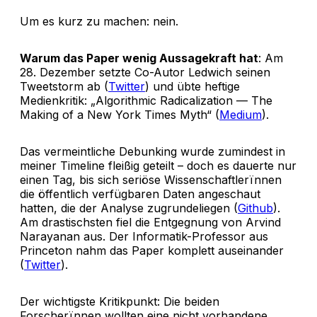
Um es kurz zu machen: nein.
Warum das Paper wenig Aussagekraft hat
: Am
28. Dezember setzte Co-Autor Ledwich seinen
Tweetstorm ab (
Twitter
) und übte heftige
Medienkritik: „Algorithmic Radicalization — The
Making of a New York Times Myth“ (
Medium
).
Das vermeintliche Debunking wurde zumindest in
meiner Timeline fleißig geteilt – doch es dauerte nur
einen Tag, bis sich seriöse Wissenschaftlerïnnen
die öffentlich verfügbaren Daten angeschaut
hatten, die der Analyse zugrundeliegen (
Github
).
Am drastischsten fiel die Entgegnung von Arvind
Narayanan aus. Der Informatik-Professor aus
Princeton nahm das Paper komplett auseinander
(
Twitter
).
Der wichtigste Kritikpunkt: Die beiden
Forscherïnnen wollten eine nicht vorhandene