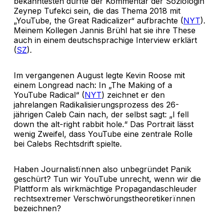
bekanntesten dürfte der Kommentar der Soziologin
Zeynep Tufekci sein, die das Thema 2018 mit
„YouTube, the Great Radicalizer“ aufbrachte (
NYT
).
Meinem Kollegen Jannis Brühl hat sie ihre These
auch in einem deutschsprachige Interview erklärt
(
SZ
).
Im vergangenen August legte Kevin Roose mit
einem Longread nach: In „The Making of a
YouTube Radical“ (
NYT
) zeichnet er den
jahrelangen Radikalisierungsprozess des 26-
jährigen Caleb Cain nach, der selbst sagt: „I fell
down the alt-right rabbit hole.“ Das Portrait lässt
wenig Zweifel, dass YouTube eine zentrale Rolle
bei Calebs Rechtsdrift spielte.
Haben Journalistïnnen also unbegründet Panik
geschürt? Tun wir YouTube unrecht, wenn wir die
Plattform als wirkmächtige Propagandaschleuder
rechtsextremer Verschwörungstheoretikerïnnen
bezeichnen?