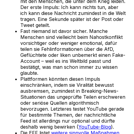
mit den Menschen, die unter dem Krieg leiden.
Der erste Impuls: Ich kann nichts tun, aber
ich kann diese Nachricht zumindest in die Welt
tragen. Eine Sekunde später ist der Post oder
Tweet geteilt.
Fast niemand ist davor sicher. Manche
Menschen sind vielleicht beim Nahostkonflikt
vorsichtiger oder weniger emotional, dafür
teilen sie Fehlinformationen über die AfD,
Geflüchtete oder liken unbemerkt einen Fake-
Account – weil es ins Weltbild passt und
bestätigt, was man schon immer zu wissen
glaubte.
Plattformen könnten diesen Impuls
einschränken, indem sie Viralität bewusst
ausbremsen, zumindest in Breaking-News-
Situationen das ungeprüfte Teilen erschweren
oder seriöse Quellen algorithmisch
bevorzugen. Letzteres testet YouTube gerade
für bestimmte Themen, der nachrichtliche
Feed ist allerdings nur optional und dürfte
deshalb wenig bewirken (
YouTube-Blog
).
Die EFF listet
weitere sinnvolle Maßnahmen