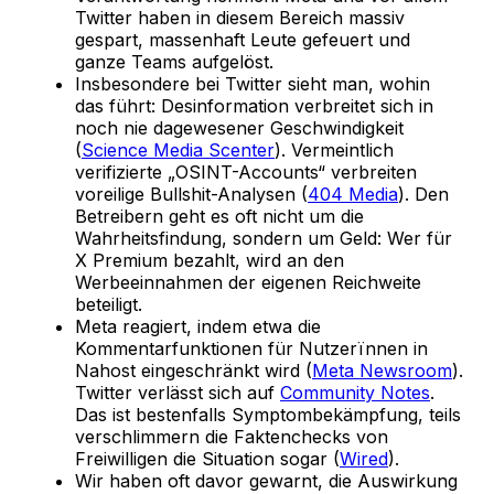
Twitter haben in diesem Bereich massiv
gespart, massenhaft Leute gefeuert und
ganze Teams aufgelöst.
Insbesondere bei Twitter sieht man, wohin
das führt: Desinformation verbreitet sich in
noch nie dagewesener Geschwindigkeit
(
Science Media Scenter
). Vermeintlich
verifizierte „OSINT-Accounts“ verbreiten
voreilige Bullshit-Analysen (
404 Media
). Den
Betreibern geht es oft nicht um die
Wahrheitsfindung, sondern um Geld: Wer für
X Premium bezahlt, wird an den
Werbeeinnahmen der eigenen Reichweite
beteiligt.
Meta reagiert, indem etwa die
Kommentarfunktionen für Nutzerïnnen in
Nahost eingeschränkt wird (
Meta Newsroom
).
Twitter verlässt sich auf
Community Notes
.
Das ist bestenfalls Symptombekämpfung, teils
verschlimmern die Faktenchecks von
Freiwilligen die Situation sogar (
Wired
).
Wir haben oft davor gewarnt, die Auswirkung