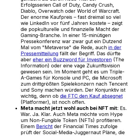
Erfolgsserien Call of Duty, Candy Crush,
Diablo, Overwatch oder World of Warcraft.
Der enorme Kaufpreis – fast dreimal so viel
wie LinkedIn vor fünf Jahren kostete – zeigt
die popkulturelle und finanzielle Macht der
Gaming-Branche. In einer 15-minütigen
Pressekonferenz war zwar gut ein Dutzend
Mal vom "Metaverse" die Rede, auch
in der
Pressemitteilung
fällt der Begriff. Das dürfte
aber
eher ein Buzzword für Investoren
(The
Information) oder eine vage Zukunftsvision
gewesen sein. Im Moment geht es um Triple-
A-Games für Konsole und PC, die Microsoft
zum drittgrößten Spielekonzern nach Tencent
und Sony machen würden. Der Konjunktiv ist
wichtig, denn ob
die FTC den Kauf absegnet
(Platformer), ist noch offen.
Meta macht jetzt wohl auch bei NFT mit
: Es.
War. Ja. Klar. Auch Meta möchte vom Hype
um Non-Fungible Token (NFTs) profitieren.
Einem
Bericht
der Financial Times zufolge
prüft der Social-Media-Juggernaut Pläne, die