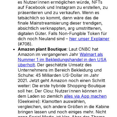
es Nutzerïnnen ermöglichen würde, NFTs
auf Facebook und Instagram zu erstellen, zu
präsentieren und zu verkaufen. Wenn es
tatsächlich so kommt, dann wäre das die
finale Mainstreamisierung dieser trendigen,
absichtlich verknappten, arg umstrittenen,
digitalen Güter. Falls Non-Fungible Token für
dich noch Neuland sind –
hier unser Explainer
(#708).
Amazon plant Boutique
: Laut CNBC hat
Amazon im vergangenen Jahr
Walmart als
Nummer 1 im Bekleidungshandel in den USA
überholt
. Der geschätzte Umsatz des
Unternehmens im Bereich Bekleidung und
Schuhe: 45 Milliarden US-Dollar im Jahr
2021. Jetzt geht Amazon noch einen Schritt
weiter: Die erste hybride Shopping-Boutique
soll her. Der Clou: Nutzerïnnen können in
dem Laden so ziemlich
alles via App machen
(Geekwire): Klamotten auswählen,
vergleichen, sich andere Größen in die Kabine
bringen lassen und noch einiges mehr. Nicht