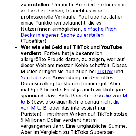
zu erstellen
: Um mehr Branded Partnerships
an Land zu ziehen, braucht es eine
professionelle Verkaufe. YouTube hat daher
einige Funktionen gelauncht, die es
Nutzerïnnen ermöglichen,
einfache Pitch
Decks in eigener Sache zu erstellen
.
(Tubefilter)
Wer wie viel Geld auf TikTok und YouTube
verdient
: Forbes hat ja bekanntlich
allergrößte Freude daran, zu zeigen, wer auf
dieser Welt am meisten Kohle scheffelt. Dieses
Muster bringen sie nun auch bei
TikTok
und
YouTube
zur Anwendung: neid-erfülltes
Doomscrolling funktioniert immer gut. Aber
mal Spaß beiseite: Es ist ja auch wirklich ganz
spannend, dass Bella Poarch – also
die von M
to B
(bzw. also eigentlich ja genau
nicht die
von M to B
, aber das interessiert nur
Puristen) – mit ihrem Wirken auf TikTok stolze
5 Millionen Dollar verdient hat im
vergangenen Jahr. Eine unglaubliche Summe.
Aber im Vergleich zu TikToks Superstar-