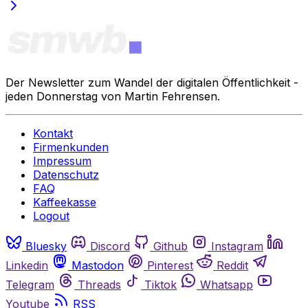
werbefrei, leserfinanziert und
keinem Verlag verpflichtet. 30
Tage kostenlos lesen – danach
monatlich kündbar:
https://steady.page/de/socialme
diawatchblog/about Website:
Der Newsletter zum Wandel der digitalen Öffentlichkeit -
https://www.socialmediawatchblo
jeden Donnerstag von Martin Fehrensen.
g.de/
Kontakt
Firmenkunden
Impressum
Datenschutz
FAQ
Kaffeekasse
Logout
Bluesky
Discord
Github
Instagram
Linkedin
Mastodon
Pinterest
Reddit
Telegram
Threads
Tiktok
Whatsapp
Youtube
RSS