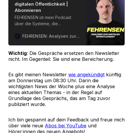
digitalen Öffentlichkeit |
Abonnieren
FEHRENSEN ist mein Podcast
über die Systeme, die
bestimmen, was wir sehen,
glauben und denken – soziale
FEHRENSEN: Analysen zur digitalen Öffentlichkeit
Medien, Algorithmen, KI und die
Plattformen dahinter. Ich spreche
Wichtig
: Die Gespräche ersetzen den Newsletter
mit Leuten, die diese Systeme
nicht. Im Gegenteil: Sie sind eine Bereicherung.
kennen: Forscher:innen,
Politiker:innen,
Medienmacher:innen.
Es gibt meinen Newsletter
wie angekündigt
künftig
Gespräche, die über die
am Donnerstag um 08:30 Uhr. Darin die
wichtigsten News der Woche plus eine Analyse
Nachrichtenlage hinausgehen.
eines aktuellen Themas - in der Regel auf
Wer mehr will: Im Social Media
Grundlage des Gesprächs, das am Tag zuvor
Watchblog – meinem
publiziert wurde.
wöchentlichen Newsletter –
erscheinen Analysen und News
zu den Gesprächen, exklusiv für
Ich bin gespannt auf dein Feedback und freue mich
Mitglieder. 📩 MEIN NEWSLETTER
über viele neue
Abos bei YouTube
und
Das Social Media Watchblog -
Hörer:innen des neuen Angebots!