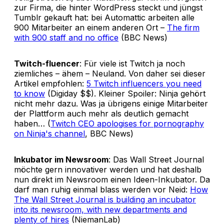
zur Firma, die hinter WordPress steckt und jüngst
Tumblr gekauft hat: bei Automattic arbeiten alle
900 Mitarbeiter an einem anderen Ort –
The firm
with 900 staff and no office
(BBC News)
Twitch-fluencer
: Für viele ist Twitch ja noch
ziemliches – ähem – Neuland. Von daher sei dieser
Artikel empfohlen:
5 Twitch influencers you need
to know
(Digiday $$). Kleiner Spoiler: Ninja gehört
nicht mehr dazu. Was ja übrigens einige Mitarbeiter
der Plattform auch mehr als deutlich gemacht
haben… (
Twitch CEO apologises for pornography
on Ninja's channel
, BBC News)
Inkubator im Newsroom
: Das Wall Street Journal
möchte gern innovativer werden und hat deshalb
nun direkt im Newsroom einen Ideen-Inkubator. Da
darf man ruhig einmal blass werden vor Neid:
How
The Wall Street Journal is building an incubator
into its newsroom, with new departments and
plenty of hires
(NiemanLab)