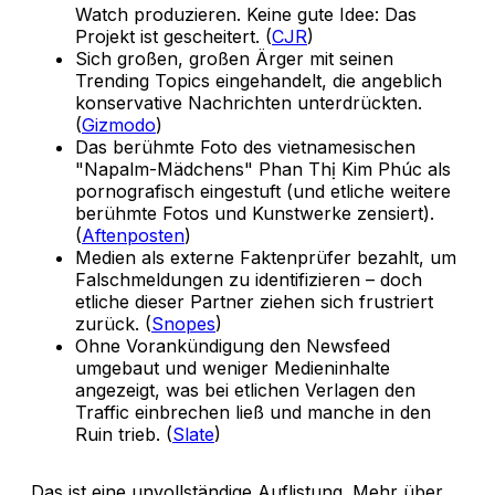
Watch produzieren. Keine gute Idee: Das
Projekt ist gescheitert. (
CJR
)
Sich großen, großen Ärger mit seinen
Trending Topics eingehandelt, die angeblich
konservative Nachrichten unterdrückten.
(
Gizmodo
)
Das berühmte Foto des vietnamesischen
"Napalm-Mädchens" Phan Thị Kim Phúc als
pornografisch eingestuft (und etliche weitere
berühmte Fotos und Kunstwerke zensiert).
(
Aftenposten
)
Medien als externe Faktenprüfer bezahlt, um
Falschmeldungen zu identifizieren – doch
etliche dieser Partner ziehen sich frustriert
zurück. (
Snopes
)
Ohne Vorankündigung den Newsfeed
umgebaut und weniger Medieninhalte
angezeigt, was bei etlichen Verlagen den
Traffic einbrechen ließ und manche in den
Ruin trieb. (
Slate
)
Das ist eine unvollständige Auflistung. Mehr über