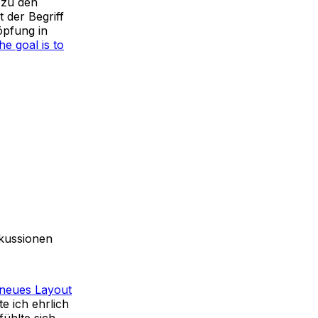
 zu den
 der Begriff
öpfung in
he goal is to
skussionen
 neues Layout
e ich ehrlich