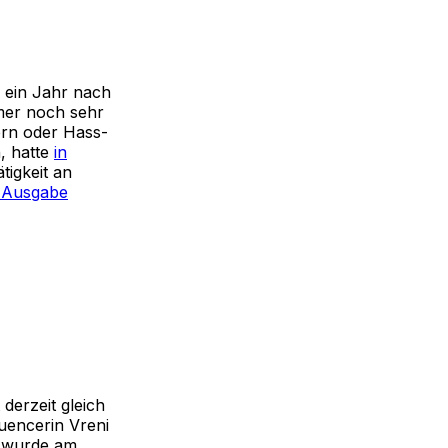
 ein Jahr nach
mer noch sehr
ern oder Hass-
, hatte
in
tigkeit an
 Ausgabe
 derzeit gleich
uencerin Vreni
e wurde am