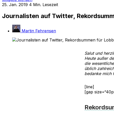
25. Jan. 2019
4 Min. Lesezeit
Journalisten auf Twitter, Rekordsum
Martin Fehrensen
Salut und herz
Heute außer de
die wesentlich
üblich zahlrei
bedanke mich f
[line]
[gap size=“40p
Rekordsu