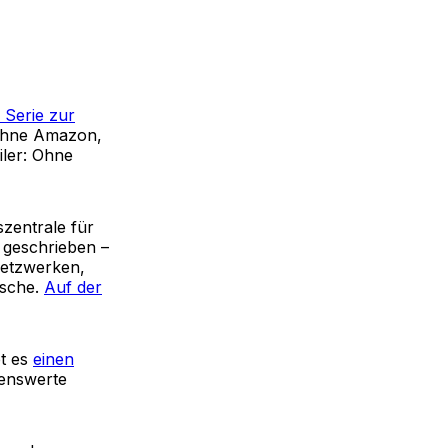
 Serie zur
o ohne Amazon,
iler: Ohne
szentrale für
n geschrieben –
 Netzwerken,
ische.
Auf der
bt es
einen
enswerte