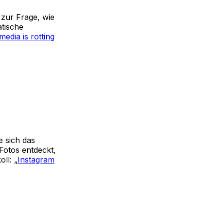
l zur Frage, wie
atische
media is rotting
e sich das
Fotos entdeckt,
ll: „
Instagram