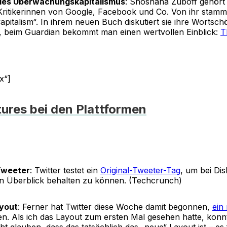
 des Überwachungskapitalismus
: Shoshana Zuboff gehört
 Kritikerinnen von Google, Facebook und Co. Von ihr stammt
apitalism“. In ihrem neuen Buch diskutiert sie ihre Wortsch
e, beim Guardian bekommt man einen wertvollen Einblick:
T
x“]
ures bei den Plattformen
Tweeter
: Twitter testet ein
Original-Tweeter-Tag
, um bei Di
n Überblick behalten zu können. (Techcrunch)
yout
: Ferner hat Twitter diese Woche damit begonnen,
ein
en. Als ich das Layout zum ersten Mal gesehen hatte, konnt