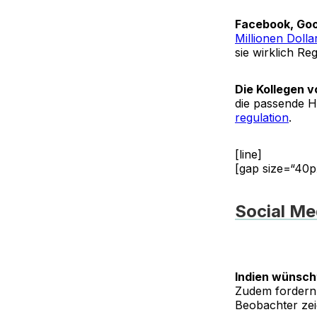
Facebook, Go
Millionen Dolla
sie wirklich Re
Die Kollegen v
die passende H
regulation
.
[line]
[gap size=“40p
Social Me
Indien wünsch
Zudem fordern
Beobachter zei