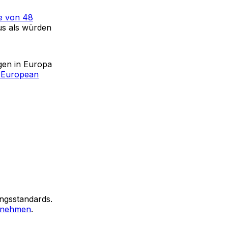
 von 48
us als würden
en in Europa
t European
ngsstandards.
u nehmen
.