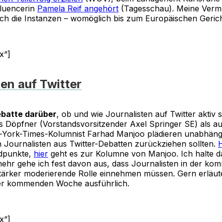
fluencerin
Pamela Reif angehört
(Tagesschau). Meine Verm
rch die Instanzen – womöglich bis zum Europäischen Gerich
x“]
ten auf Twitter
ebatte darüber
, ob und wie Journalisten auf Twitter aktiv s
 Döpfner (Vorstandsvorsitzender Axel Springer SE) als a
York-Times-Kolumnist Farhad Manjoo plädieren unabhäng
h Journalisten aus Twitter-Debatten zurückziehen sollten.
H
dpunkte,
hier
geht es zur Kolumne von Manjoo. Ich halte da
lmehr gehe ich fest davon aus, dass Journalisten in der ko
 stärker moderierende Rolle einnehmen müssen. Gern erläute
er kommenden Woche ausführlich.
x“]