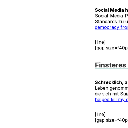
Social Media h
Social-Media-P
Standards zu u
democracy fro
[line]
[gap size=“40p
Finsteres
Schrecklich, a
Leben genommen
die sich mit Su
helped kill my 
[line]
[gap size=“40p