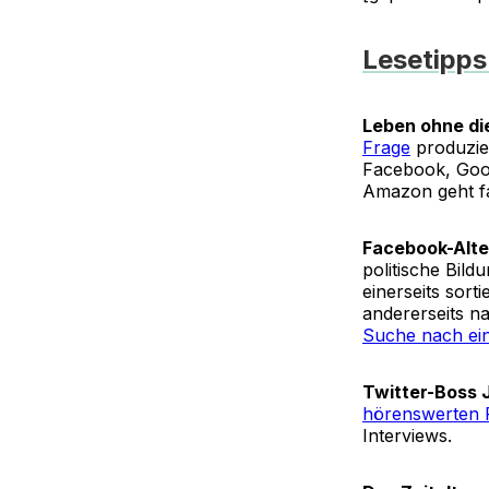
Lesetipp
Leben ohne die
Frage
produzier
Facebook, Googl
Amazon geht fa
Facebook-Alte
politische Bil
einerseits sort
andererseits n
Suche nach ei
Twitter-Boss 
hörenswerten 
Interviews.