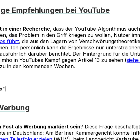
ige Empfehlungen bei YouTube
t in einer Recherche
, dass der YouTube-Algorithmus auch
n, das Problem in den Griff kriegen zu wollen, Nutzer im
os führt
, die aus den Lagern von Verschwörungstheoretik
n. Ich persönlich kann die Ergebnisse nur unterstreichen
ausführlich darüber berichtet. Der Hintergrund für die Untä
st imho in YouTubes Kampf gegen Artikel 13 zu sehen (
siehe
azu in den kommenden Wochen.
x“]
Werbung
 Post als Werbung markiert sein
? Diese Frage beschäftigt
te in Deutschland: Am Berliner Kammergericht konnte Infl
nen Teilerfolg erzielen
(WUV), beim Landgericht Karlsruh