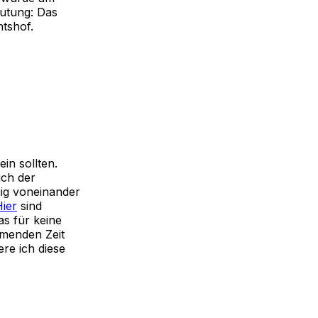
utung: Das
tshof.
ein sollten.
uch der
ig voneinander
ier
sind
s für keine
mmenden Zeit
re ich diese