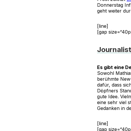
Donnerstag In
geht weiter du
[line]
[gap size=“40p
Journalis
Es gibt eine D
Sowohl Mathias
berühmte New-
dafür, dass sic
Döpfners Stan
gute Idee. Vie
eine sehr viel
Gedanken in d
[line]
[gap size=“40p