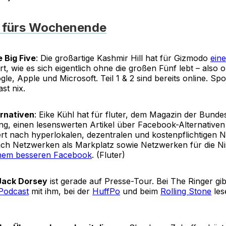
s fürs Wochenende
 Big Five
: Die großartige Kashmir Hill hat für Gizmodo
eine
t, wie es sich eigentlich ohne die großen Fünf lebt – als
e, Apple und Microsoft. Teil 1 & 2 sind bereits online. Spo
st nix.
rnativen
: Eike Kühl hat für fluter, dem Magazin der Bunde
dung, einen lesenswerten Artikel über Facebook-Alternative
iert nach hyperlokalen, dezentralen und kostenpflichtigen
ach Netzwerken als Markplatz sowie Netzwerken für die N
nem besseren Facebook
. (Fluter)
Jack Dorsey
ist gerade auf Presse-Tour. Bei The Ringer gi
Podcast
mit ihm, bei der
HuffPo
und beim
Rolling Stone
les