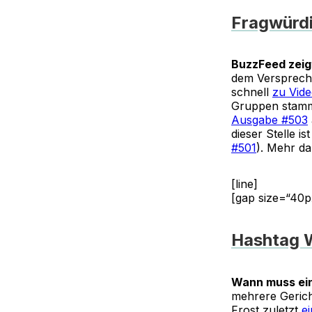
Fragwürd
BuzzFeed zeig
dem Verspreche
schnell
zu Vide
Gruppen stamme
Ausgabe #503
dieser Stelle i
#501
). Mehr d
[line]
[gap size=“40p
Hashtag 
Wann muss ein
mehrere Gerich
Frost zuletzt
ei