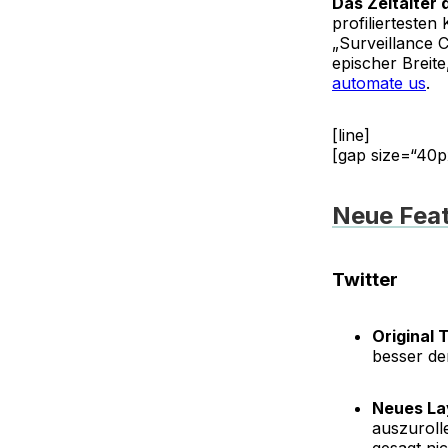
Das Zeitalter
profiliertesten
„Surveillance C
epischer Breit
automate us
.
[line]
[gap size=“40p
Neue Feat
Twitter
Original 
besser de
Neues La
auszuroll