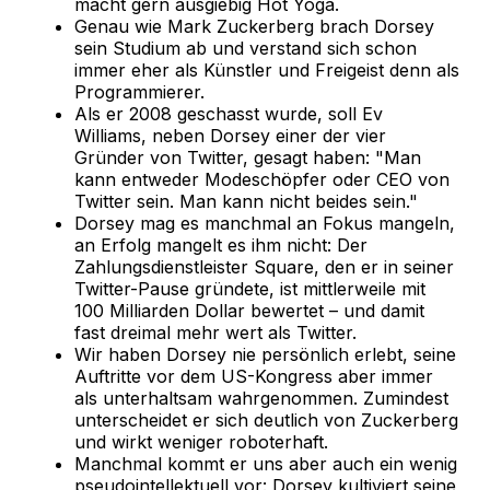
macht gern ausgiebig Hot Yoga.
Genau wie Mark Zuckerberg brach Dorsey
sein Studium ab und verstand sich schon
immer eher als Künstler und Freigeist denn als
Programmierer.
Als er 2008 geschasst wurde, soll Ev
Williams, neben Dorsey einer der vier
Gründer von Twitter, gesagt haben: "Man
kann entweder Modeschöpfer oder CEO von
Twitter sein. Man kann nicht beides sein."
Dorsey mag es manchmal an Fokus mangeln,
an Erfolg mangelt es ihm nicht: Der
Zahlungsdienstleister Square, den er in seiner
Twitter-Pause gründete, ist mittlerweile mit
100 Milliarden Dollar bewertet – und damit
fast dreimal mehr wert als Twitter.
Wir haben Dorsey nie persönlich erlebt, seine
Auftritte vor dem US-Kongress aber immer
als unterhaltsam wahrgenommen. Zumindest
unterscheidet er sich deutlich von Zuckerberg
und wirkt weniger roboterhaft.
Manchmal kommt er uns aber auch ein wenig
pseudointellektuell vor: Dorsey kultiviert seine