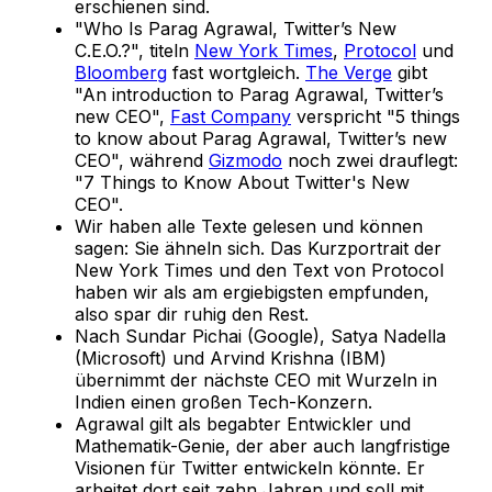
erschienen sind.
"Who Is Parag Agrawal, Twitter’s New
C.E.O.?", titeln
New York Times
,
Protocol
und
Bloomberg
fast wortgleich.
The Verge
gibt
"An introduction to Parag Agrawal, Twitter’s
new CEO",
Fast Company
verspricht "5 things
to know about Parag Agrawal, Twitter’s new
CEO", während
Gizmodo
noch zwei drauflegt:
"7 Things to Know About Twitter's New
CEO".
Wir haben alle Texte gelesen und können
sagen: Sie ähneln sich. Das Kurzportrait der
New York Times und den Text von Protocol
haben wir als am ergiebigsten empfunden,
also spar dir ruhig den Rest.
Nach Sundar Pichai (Google), Satya Nadella
(Microsoft) und Arvind Krishna (IBM)
übernimmt der nächste CEO mit Wurzeln in
Indien einen großen Tech-Konzern.
Agrawal gilt als begabter Entwickler und
Mathematik-Genie, der aber auch langfristige
Visionen für Twitter entwickeln könnte. Er
arbeitet dort seit zehn Jahren und soll mit