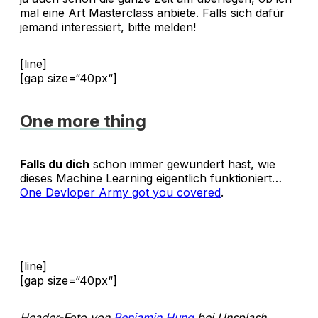
mal eine Art Masterclass anbiete. Falls sich dafür
jemand interessiert, bitte melden!
[line]
[gap size=“40px“]
One more thing
Falls du dich
schon immer gewundert hast, wie
dieses Machine Learning eigentlich funktioniert…
One Devloper Army got you covered
.
[line]
[gap size=“40px“]
Header-Foto von
Benjamin Hung
bei Unsplash