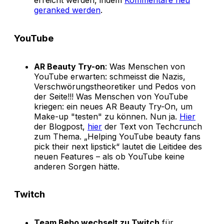
erreicht werden, indem
Kommentare neu
geranked werden
.
YouTube
AR Beauty Try-on
: Was Menschen von
YouTube erwarten: schmeisst die Nazis,
Verschwörungstheoretiker und Pedos von
der Seite!!! Was Menschen von YouTube
kriegen: ein neues AR Beauty Try-On, um
Make-up "testen" zu können. Nun ja.
Hier
der Blogpost,
hier
der Text von Techcrunch
zum Thema. „Helping YouTube beauty fans
pick their next lipstick“ lautet die Leitidee des
neuen Features – als ob YouTube keine
anderen Sorgen hätte.
Twitch
Team Bebo wechselt zu Twitch
für