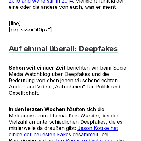
2019 and we’re still in 2014
. Vielleicht fühlt ja der
eine oder die andere von euch, was er meint.
[line]
[gap size=“40px“]
Auf einmal überall: Deepfakes
Schon seit einiger Zeit
berichten wir beim Social
Media Watchblog über Deepfakes und die
Bedeutung von eben jenen täuschend echten
Audio- und Video-„Aufnahmen“ für Politik und
Gesellschaft.
In den letzten Wochen
häuften sich die
Meldungen zum Thema. Kein Wunder, bei der
Vielzahl an unterschiedlichen Deepfakes, die es
mittlerweile da draußen gibt:
Jason Kottke hat
einige der neuesten Fakes gesammelt
, bei
BoingBoing gibt es
Jon Snow zu bestaunen
, der