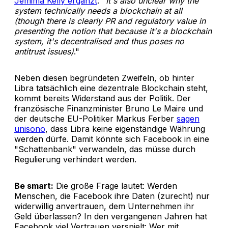
Jemima Kelly ergänzt
: "
It's also unclear why the
system technically needs a blockchain at all
(though there is clearly PR and regulatory value in
presenting the notion that because it's a blockchain
system, it's decentralised and thus poses no
antitrust issues)
."
Neben diesen begründeten Zweifeln, ob hinter
Libra tatsächlich eine dezentrale Blockchain steht,
kommt bereits Widerstand aus der Politik. Der
französische Finanzminister Bruno Le Maire und
der deutsche EU-Politiker Markus Ferber
sagen
unisono
, dass Libra keine eigenständige Währung
werden dürfe. Damit könnte sich Facebook in eine
"Schattenbank" verwandeln, das müsse durch
Regulierung verhindert werden.
Be smart:
Die große Frage lautet: Werden
Menschen, die Facebook ihre Daten (zurecht) nur
widerwillig anvertrauen, dem Unternehmen ihr
Geld überlassen? In den vergangenen Jahren hat
Facebook viel Vertrauen verspielt: Wer mit