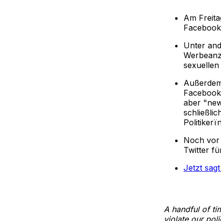
Am Freita
Facebook 
Unter and
Werbeanze
sexuellen 
Außerdem 
Facebook 
aber "new
schließli
Politiker
Noch vor
Twitter fü
Jetzt sagt
A handful of ti
violate our pol