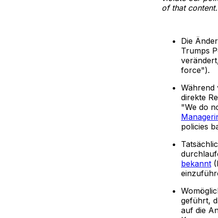
of that content.
Die Änder
Trumps Po
verändert,
force").
Während 
direkte Re
"We do no
Manageri
policies b
Tatsächli
durchlau
bekannt
(
einzuführ
Womöglich
geführt, 
auf die A