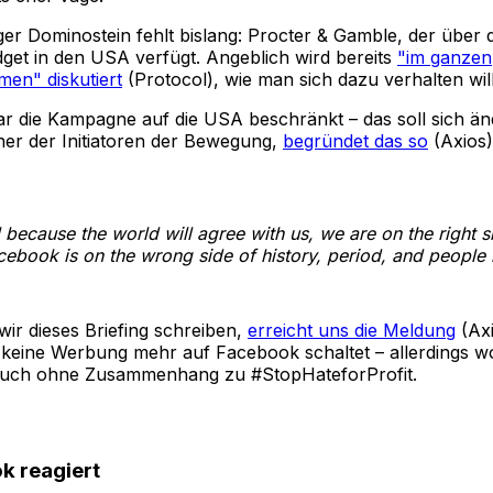
iger Dominostein fehlt bislang: Procter & Gamble, der über 
et in den USA verfügt. Angeblich wird bereits
"im ganzen
en" diskutiert
(Protocol), wie man sich dazu verhalten will
ar die Kampagne auf die USA beschränkt – das soll sich än
iner der Initiatoren der Bewegung,
begründet das so
(Axios)
l because the world will agree with us, we are on the right si
ebook is on the wrong side of history, period, and people 
ir dieses Briefing schreiben,
erreicht uns die Meldung
(Axi
 keine Werbung mehr auf Facebook schaltet – allerdings woh
auch ohne Zusammenhang zu #StopHateforProfit.
k reagiert