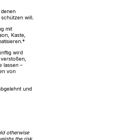
 denen
schützen will.
g mit
ion, Kaste,
atisieren.*
ftig wird
 verstoßen,
 lassen –
gen von
abgelehnt und
uld otherwise
eighs the risk