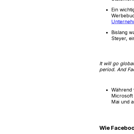
Ein wicht
Werbebudg
Unternehm
Bislang w
Steyer, e
It will go globa
period. And Fac
Während w
Microsoft
Mai und 
Wie Faceboo