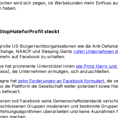
hen wird sich zeigen, ob Werbekunden mehr Einfluss au
n haben.
StopHateforProfit steckt
roße US-Bürgerrechtsorganisationen wie die Anti-Defama
 Change, NAACP und Sleeping Giants
rufen Unternehmen d
mehr auf Facebook zu schalten.
ative hat prominente Unterstützerïnnen
wie Prinz Harry un
xios), die Unternehmen ermutigen, sich anzuschließen.
agne hat
zehn Forderungen an Facebook formuliert
, die v
ss die Plattform die Gesellschaft weiter polarisiert sowie H
 befeuert.
erem soll Facebook seine Gemeinschaftsstandards verschä
eschlossenen Gruppen moderieren und bestimmte Gruppen
fehlungsalgorithmen überarbeiten und keine Ausnahmen 
ïnnen machen.