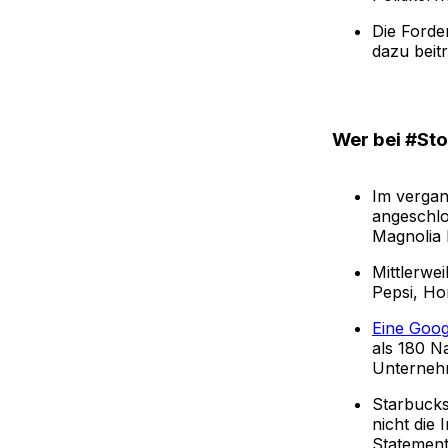
Die Forde
dazu beit
Wer bei #St
Im vergan
angeschlo
Magnolia 
Mittlerwei
Pepsi, Ho
Eine Goog
als 180 N
Unterneh
Starbucks
nicht die 
Statement