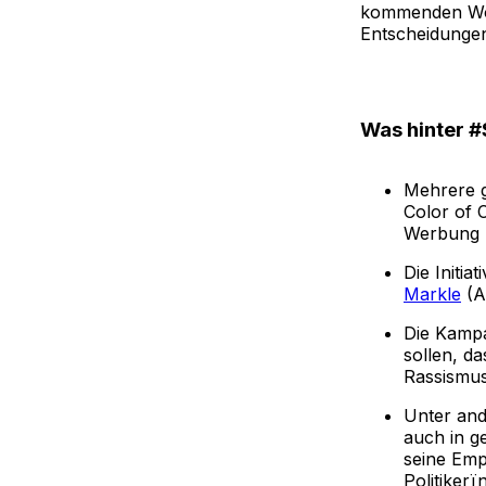
kommenden Woc
Entscheidunge
Was hinter #
Mehrere g
Color of
Werbung 
Die Initi
Markle
(A
Die Kamp
sollen, da
Rassismus
Unter and
auch in g
seine Emp
Politiker