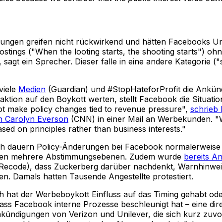
ungen greifen nicht rückwirkend und hätten Facebooks U
stings ("When the looting starts, the shooting starts") ohn
 sagt ein Sprecher. Dieser falle in eine andere Kategorie ("
viele
Medien
(Guardian) und #StopHateforProfit die Ankün
aktion auf den Boykott werten, stellt Facebook die Situatio
t make policy changes tied to revenue pressure",
schrieb
n Carolyn Everson
(CNN) in einer Mail an Werbekunden. "
ased on principles rather than business interests."
ch dauern Policy-Änderungen bei Facebook normalerweise
fen mehrere Abstimmungsebenen. Zudem wurde
bereits A
Recode), dass Zuckerberg darüber nachdenkt, Warnhinwe
en. Damals hatten Tausende Angestellte protestiert.
 hat der Werbeboykott Einfluss auf das Timing gehabt od
dass Facebook interne Prozesse beschleunigt hat – eine dir
nkündigungen von Verizon und Unilever, die sich kurz zuvo