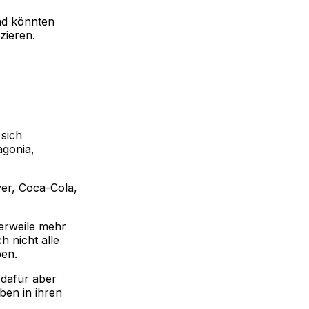
und könnten
zieren.
sich
agonia,
r, Coca-Cola,
erweile mehr
h nicht alle
en.
dafür aber
ben in ihren