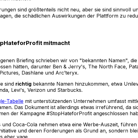
rungen sind größtenteils nicht neu, aber sie sind sinnvoll 
ragen, die schädlichen Auswirkungen der Plattform zu redu
opHateforProfit mitmacht
genen Briefing schrieben wir von "bekannten Namen", die 
ssen hätten, darunter Ben & Jerry's, The North Face, Pat
Pictures, Dashlane und Arc’teryx.
le sind
richtig
bekannte Namen hinzukommen, etwa Unileve
nda, Levi's, Verizon und Starbucks.
le-Tabelle
mit unterstützenden Unternehmen umfasst mittl
amen. Das Dokument ist allerdings etwas irreführend, da sic
men der Kampagne #StopHateforProfit angeschlossen hab
 und Coca-Cola nehmen etwa eine Werbe-Auszeit, führen 
Initiative und deren Forderungen als Grund an, sondern blei
s eher vage.