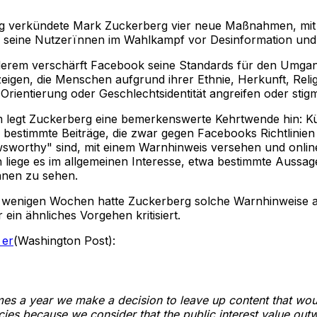
g verkündete Mark Zuckerberg vier neue Maßnahmen, mit
seine Nutzerïnnen im Wahlkampf vor Desinformation und 
erem verschärft Facebook seine Standards für den Umgan
igen, die Menschen aufgrund ihrer Ethnie, Herkunft, Relig
Orientierung oder Geschlechtsidentität angreifen oder stigm
legt Zuckerberg eine bemerkenswerte Kehrtwende hin: Kün
bestimmte Beiträge, die zwar gegen Facebooks Richtlinien
sworthy" sind, mit einem Warnhinweis versehen und online
ch liege es im allgemeinen Interesse, etwa bestimmte Aussa
ïnnen zu sehen.
 wenigen Wochen hatte Zuckerberg solche Warnhinweise 
r ein ähnliches Vorgehen kritisiert.
 er
(Washington Post):
mes a year we make a decision to leave up content that wo
icies because we consider that the public interest value outw