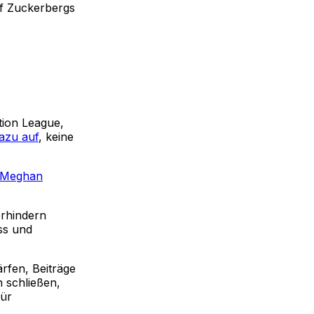
f Zuckerbergs
tion League,
azu auf
, keine
d Meghan
erhindern
ass und
rfen, Beiträge
 schließen,
für