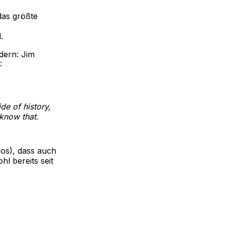
das größte
.
dern: Jim
:
de of history,
know that.
os), dass auch
l bereits seit