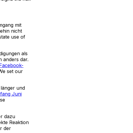
mgang mit
ehin nicht
state use of
digungen als
n anders dar.
 Facebook-
We set our
 länger und
nfang Juni
ise
er dazu
ekte Reaktion
r der