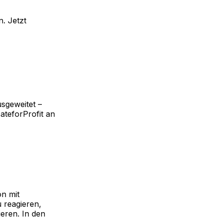
. Jetzt
usgeweitet –
teforProfit an
on mit
 reagieren,
eren. In den