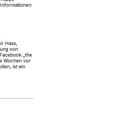
d Informationen
ür Hass,
hung von
 Facebook „the
ige Wochen vor
len, ist ein