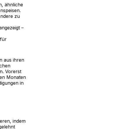
n, ähnliche
nspeisen.
andere zu
angezeigt –
für
n aus ihren
ichen
n. Vorerst
nden Monaten
digungen in
ieren, indem
gelehnt