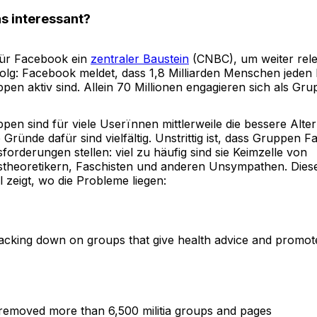
s interessant?
für Facebook ein
zentraler Baustein
(CNBC), um weiter rel
rfolg: Facebook meldet, dass 1,8 Milliarden Menschen jeden
en aktiv sind. Allein 70 Millionen engagieren sich als Gr
en sind für viele Userïnnen mittlerweile die bessere Alte
Gründe dafür sind vielfältig. Unstrittig ist, dass Gruppen 
orderungen stellen: viel zu häufig sind sie Keimzelle von
theoretikern, Faschisten und anderen Unsympathen. Dies
el zeigt, wo die Probleme liegen:
acking down on groups that give health advice and promot
emoved more than 6,500 militia groups and pages