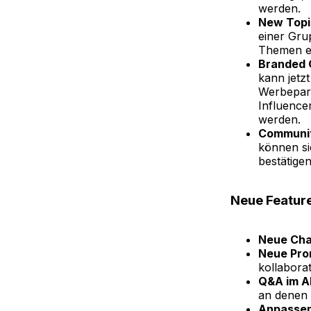
werden.
New Topi
einer Gru
Themen es
Branded 
kann jetz
Werbepart
Influence
werden.
Communit
können sic
bestätige
Neue Featur
Neue Cha
Neue Pro
kollabora
Q&A im A
an denen 
Anpassen 