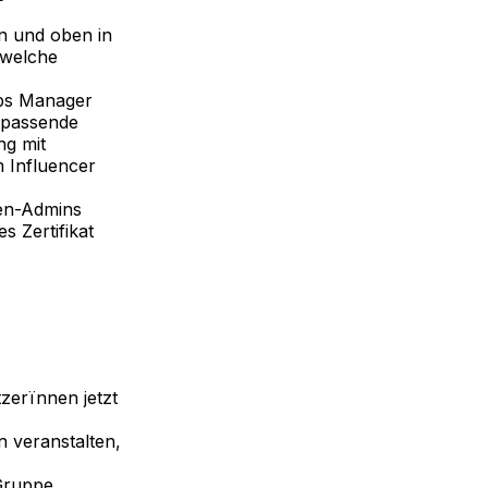
en und oben in
 welche
abs Manager
 passende
ng mit
m Influencer
en-Admins
s Zertifikat
zerïnnen jetzt
n veranstalten,
 Gruppe