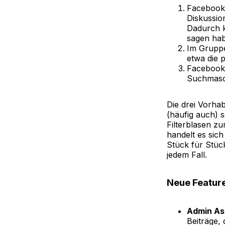
Facebook 
Diskussio
Dadurch k
sagen hab
Im Gruppe
etwa die 
Facebook 
Suchmasc
Die drei Vorha
(häufig auch) 
Filterblasen zu
handelt es sic
Stück für Stüc
jedem Fall.
Neue Featur
Admin As
Beiträge,