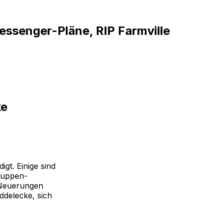
ssenger-Pläne, RIP Farmville
ke
gt. Einige sind
Gruppen-
 Neuerungen
ddelecke, sich