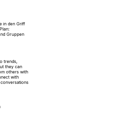
 in den Griff
Plan:
 und Gruppen
o trends,
ut they can
rom others with
nnect with
r conversations
n