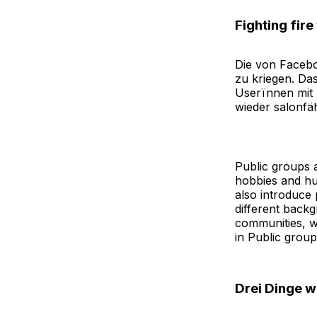
Fighting fire
Die von Faceboo
zu kriegen. Das
Userïnnen mit
wieder salonfäh
Public groups 
hobbies and hu
also introduce 
different back
communities, w
in Public grou
Drei Dinge w