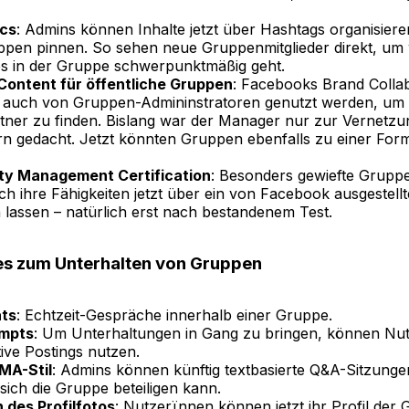
cs
: Admins können Inhalte jetzt über Hashtags organisier
ppen pinnen. So sehen neue Gruppenmitglieder direkt, um
 in der Gruppe schwerpunktmäßig geht.
Content für öffentliche Gruppen
: Facebooks Brand Coll
t auch von Gruppen-Admininstratoren genutzt werden, um
ner zu finden. Bislang war der Manager nur zur Vernetzu
rn gedacht. Jetzt könnten Gruppen ebenfalls zu einer For
y Management Certification
: Besonders gewiefte Grupp
h ihre Fähigkeiten jetzt über ein von Facebook ausgestellte
n lassen – natürlich erst nach bestandenem Test.
es zum Unterhalten von Gruppen
ts
: Echtzeit-Gespräche innerhalb einer Gruppe.
mpts
: Um Unterhaltungen in Gang zu bringen, können Nut
tive Postings nutzen.
MA-Stil
: Admins können künftig textbasierte Q&A-Sitzunge
sich die Gruppe beteiligen kann.
des Profilfotos
: Nutzerïnnen können jetzt ihr Profil der