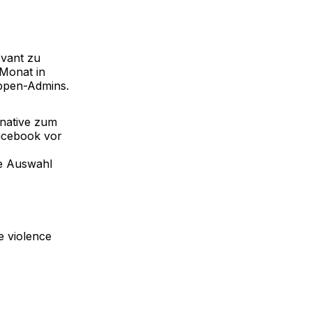
evant zu
 Monat in
uppen-Admins.
rnative zum
Facebook vor
e Auswahl
e violence