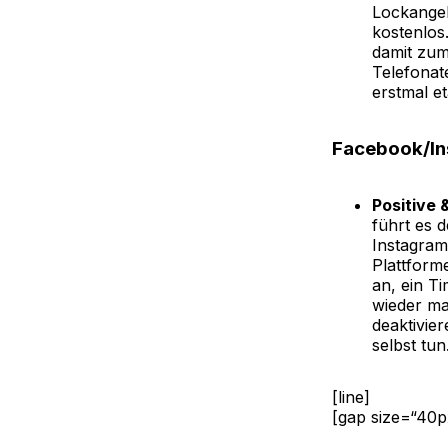
Lockangeb
kostenlos
damit zum
Telefonat
erstmal eta
Facebook/I
Positive 
führt es
Instagram
Plattform
an, ein T
wieder ma
deaktivie
selbst tun
[line]
[gap size=“40p