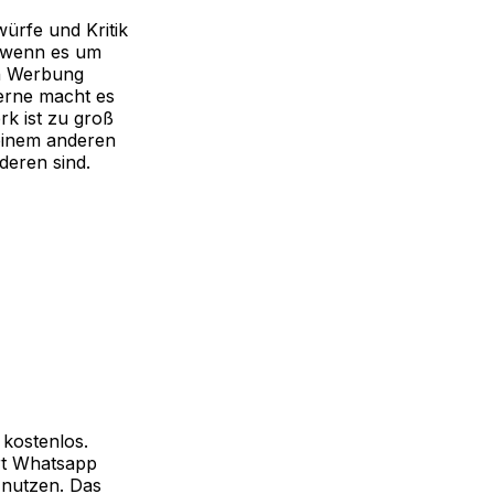
würfe und Kritik
, wenn es um
on Werbung
derne macht es
rk ist zu groß
 einem anderen
deren sind.
 kostenlos.
rt Whatsapp
 nutzen. Das