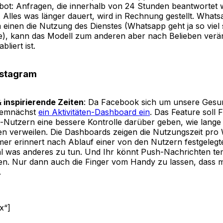
ot: Anfragen, die innerhalb von 24 Stunden beantwortet 
. Alles was länger dauert, wird in Rechnung gestellt. Whats
 einen die Nutzung des Dienstes (Whatsapp geht ja so viel s
e), kann das Modell zum anderen aber nach Belieben ver
bliert ist.
nstagram
& inspirierende Zeiten
: Da Facebook sich um unsere Gesun
 demnächst
ein Aktivitäten-Dashboard ein
. Das Feature soll
-Nutzern eine bessere Kontrolle darüber geben, wie lange 
en verweilen. Die Dashboards zeigen die Nutzungszeit pr
imer erinnert nach Ablauf einer von den Nutzern festgelegt
l was anderes zu tun. Und Ihr könnt Push-Nachrichten t
ren. Nur dann auch die Finger vom Handy zu lassen, dass 
.
x“]