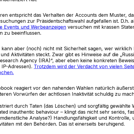
en entspricht das Verhalten der Accounts dem Muster, das
suchungen zur Präsidentschaftswahl aufgefallen ist. D.h. 
lte Events und Werbeanzeigen
versuchen mit krassen State
 zu beeinflussen.
kann aber (noch) nicht mit Sicherheit sagen, wer wirklich 
und Aktivitäten steckt. Zwar gibt es Hinweise auf die „Rus
Research Agency (IRA)“, aber eben keine konkreten Beweis
e IP-Adressen).
Trotzdem wird der Verdacht von vielen Seit
ochen.
book reagiert vor den nahenden Wahlen natürlich äußerst
iteren Vorwürfen der achtlosen Inaktivität schuldig zu mac
triert durch Taten (das Löschen) und sorgfältig gewählte 
ted inauthentic behaviour – klingt das nicht sehr seriös, fa
imdienstliche Analyse?) Handlungsfähigkeit und Kontrolle, 
vitäten mit den Behörden. Das ist einerseits beruhigend.