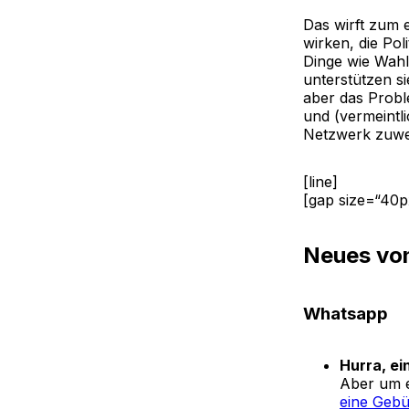
Das wirft zum e
wirken, die Po
Dinge wie Wah
unterstützen s
aber das Probl
und (vermeintl
Netzwerk zuwen
[line]
[gap size=“40p
Neues von
Whatsapp
Hurra, ei
Aber um e
eine Gebü