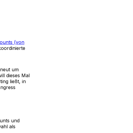
counts (von
koordinierte
erneut um
ll dieses Mal
ng ließt, in
ongress
ounts und
ahl als