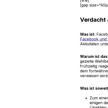
[line]
[gap size=“40p
Verdacht 
Was ist
: Face
Facebook und I
Aktivitäten un
Warum ist das
gezielte Wahlbe
frühzeitig reag
dem fortwähre
verwiesen wird
Was ist sowei
Zum einen
einigen d
Übeltäter i