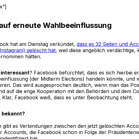
x“]
auf erneute Wahlbeeinflussung
book hat am Dienstag verkündet,
dass es 32 Seiten und Ac
nstagram) gelöscht hat
, weil diese angeblich verdächtige, 
ternommen hätten.
 interessant
? Facebook befürchtet, dass es sich hierbei 
einflussung (der Midterm Elections) handeln könnte, und wi
ieren. Das wird ausgesprochen deutlich, wenn man das Posti
nd auf die enge Kooperation mit den Behörden und dem C
. Klar, Facebook weiß, dass es unter Beobachtung steht.
t bekannt?
 gibt es Verbindungen zwischen den jetzt gelöschten Acc
er Accounts, die Facebook schon in Folge der Präsidentenw
ndentifiziert hat.