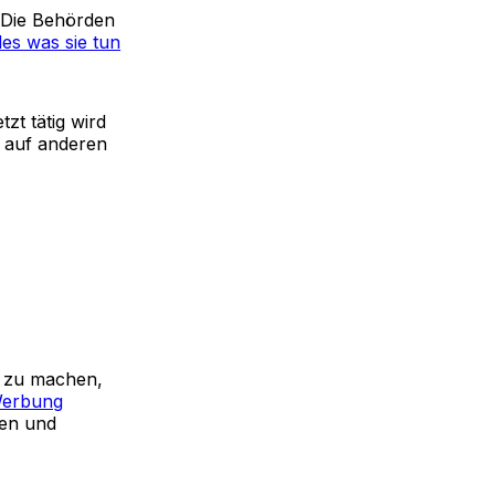
. Die Behörden
les was sie tun
tzt tätig wird
on auf anderen
r zu machen,
 Werbung
nen und