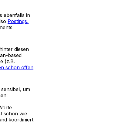
 ebenfalls in
also
Postings,
ments
hinter diesen
sian-based
e (z.B.
en schon offen
 sensibel, um
hen:
Worte
st schon wie
und koordiniert