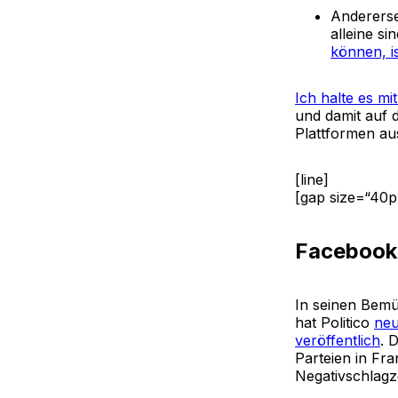
Andererse
alleine s
können, i
Ich halte es mi
und damit auf d
Plattformen au
[line]
[gap size=“40p
Facebook 
In seinen Bemü
hat Politico
neu
veröffentlich
. 
Parteien in Fra
Negativschlagz