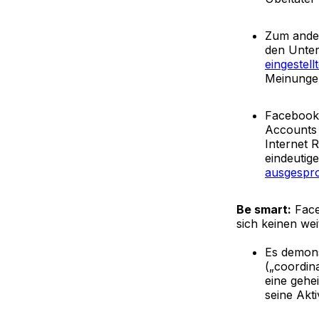
Zum ander
den Unter
eingestel
Meinungen
Facebook 
Accounts 
Internet 
eindeutig
ausgespr
Be smart:
Face
sich keinen we
Es demons
(„coordina
eine gehe
seine Akti