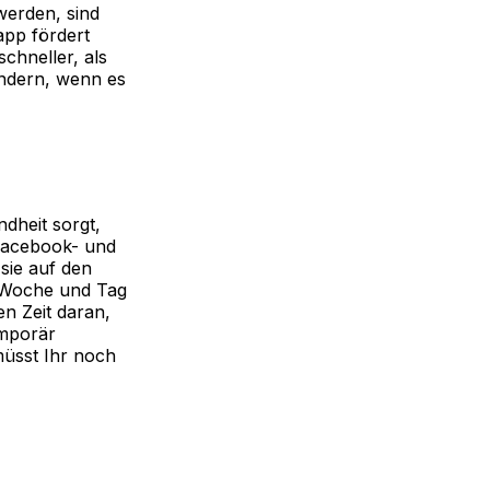
werden, sind
app fördert
chneller, als
ändern, wenn es
dheit sorgt,
 Facebook- und
sie auf den
o Woche und Tag
en Zeit daran,
emporär
müsst Ihr noch