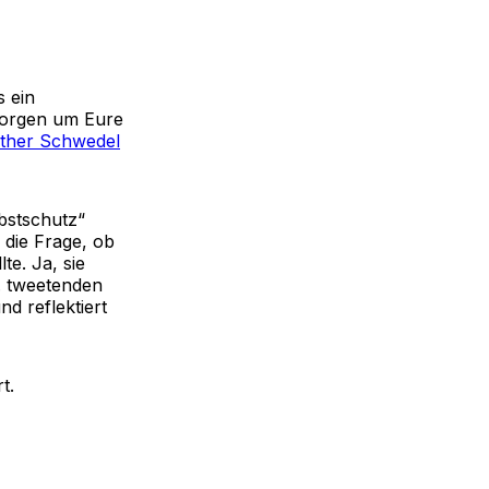
 ein
 Sorgen um Eure
ather Schwedel
lbstschutz“
 die Frage, ob
te. Ja, sie
. tweetenden
d reflektiert
t.