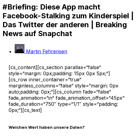
#Briefing: Diese App macht
Facebook-Stalking zum Kinderspiel |
Das Twitter der anderen | Breaking
News auf Snapchat
Martin Fehrensen
[cs_content][cs_section parallax=“false“
style=“margin: 0px;padding: 15px 0px 5px;“]
[cs_row inner_container=“true“
marginless_columns=“false“ style=“margin: 0px
auto;padding: 0px;“][cs_column fade=“false“
fade_animation=“in“ fade_animation_offset=“45px“
fade_duration=“750″ type=“1/1″ style=“padding:
0px;“][cs_text]
Welchen Wert haben unsere Daten?