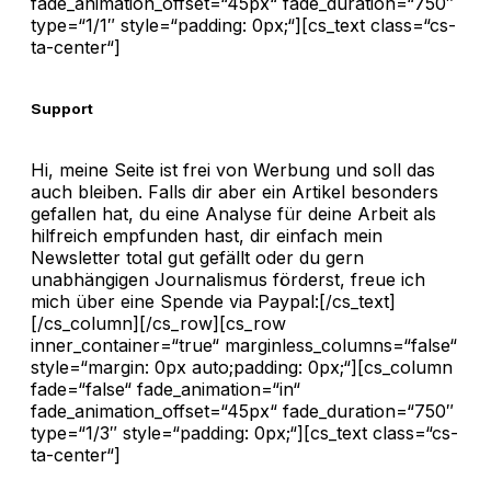
fade_animation_offset=“45px“ fade_duration=“750″
type=“1/1″ style=“padding: 0px;“][cs_text class=“cs-
ta-center“]
Support
Hi, meine Seite ist frei von Werbung und soll das
auch bleiben. Falls dir aber ein Artikel besonders
gefallen hat, du eine Analyse für deine Arbeit als
hilfreich empfunden hast, dir einfach mein
Newsletter total gut gefällt oder du gern
unabhängigen Journalismus förderst, freue ich
mich über eine Spende via Paypal:[/cs_text]
[/cs_column][/cs_row][cs_row
inner_container=“true“ marginless_columns=“false“
style=“margin: 0px auto;padding: 0px;“][cs_column
fade=“false“ fade_animation=“in“
fade_animation_offset=“45px“ fade_duration=“750″
type=“1/3″ style=“padding: 0px;“][cs_text class=“cs-
ta-center“]