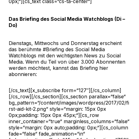
0px;“][cs_text class=“cs-ta-center“]
Das Briefing des Social Media Watchblogs (Di –
Do)
Dienstags, Mittwochs und Donnerstag erscheint
das berühmte #Briefing des Social Media
Watchblogs mit den wichtigsten News zu Social
Media. Wenn du Teil von über 3.000 Abonnenten
werden möchtest, kannst das Briefing hier
abonnieren:
[/cs_text][x_subscribe form=“127″][/cs_column]
[/cs_row][/cs_section][cs_section parallax=“false“
bg_pattern=“/content/images/wordpress/2017/02/fi
rst-aid-kit-2.png“ style=“margin: 15px 0px
0px;padding: 15px 0px 45px;“][cs_row
inner_container=“true“ marginless_columns=“false“
style=“margin: 0px auto;padding: 0px;“][cs_column
fade=“false“ fade_animation=“in“