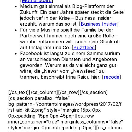
[
Motherboard
]
Medium galt einmal als Blog-Plattform der
Zukunft. Ein paar Jahre später steckt die Seite
jedoch tief in der Krise – Business Insider
erzählt, warum das so ist. [
Business Insider
]
Für viele Muslime spielt die Familie bei der
Partnerwahl immer noch eine große Rolle –
wer ihr entkommen will, sucht sein Glück oft
auf Instagram und Co. [
Buzzfeed
]
Facebook ist längst zu einem Sammelsurium
an verschiedenen Diensten und Angeboten
geworden. Warum es da vielleicht ganz gut
wäre, die „News“ vom „Newsfeed“ zu
trennen, beschreibt Irina Raicu hier. [
recode
]
[/cs_text][/cs_column][/cs_row][/cs_section]
[cs_section parallax=“false“
bg_pattern=“/content/images/wordpress/2017/02/fi
rst-aid-kit-2.png“ style=“margin: 15px 0px
0px;padding: 15px 0px 45px;“][cs_row
inner_container=“true“ marginless_columns=“false“
style=“margin: 0px auto;padding: 0px;“][cs_column