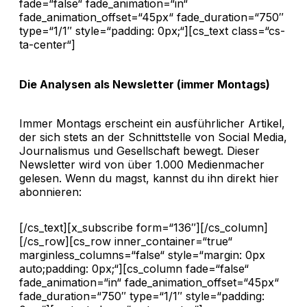
fade=“false“ fade_animation=“in“
fade_animation_offset=“45px“ fade_duration=“750″
type=“1/1″ style=“padding: 0px;“][cs_text class=“cs-
ta-center“]
Die Analysen als Newsletter (immer Montags)
Immer Montags erscheint ein ausführlicher Artikel,
der sich stets an der Schnittstelle von Social Media,
Journalismus und Gesellschaft bewegt. Dieser
Newsletter wird von über 1.000 Medienmacher
gelesen. Wenn du magst, kannst du ihn direkt hier
abonnieren:
[/cs_text][x_subscribe form=“136″][/cs_column]
[/cs_row][cs_row inner_container=“true“
marginless_columns=“false“ style=“margin: 0px
auto;padding: 0px;“][cs_column fade=“false“
fade_animation=“in“ fade_animation_offset=“45px“
fade_duration=“750″ type=“1/1″ style=“padding: