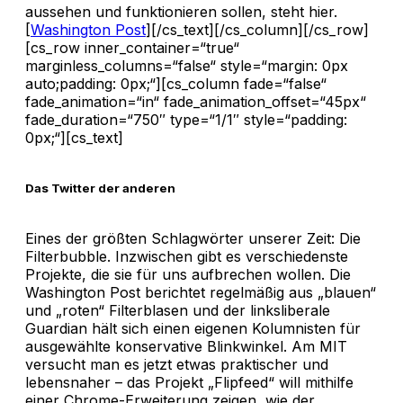
aussehen und funktionieren sollen, steht hier.
[
Washington Post
][/cs_text][/cs_column][/cs_row]
[cs_row inner_container=“true“
marginless_columns=“false“ style=“margin: 0px
auto;padding: 0px;“][cs_column fade=“false“
fade_animation=“in“ fade_animation_offset=“45px“
fade_duration=“750″ type=“1/1″ style=“padding:
0px;“][cs_text]
Das Twitter der anderen
Eines der größten Schlagwörter unserer Zeit: Die
Filterbubble. Inzwischen gibt es verschiedenste
Projekte, die sie für uns aufbrechen wollen. Die
Washington Post berichtet regelmäßig aus „blauen“
und „roten“ Filterblasen und der linksliberale
Guardian hält sich einen eigenen Kolumnisten für
ausgewählte konservative Blinkwinkel. Am MIT
versucht man es jetzt etwas praktischer und
lebensnaher – das Projekt „Flipfeed“ will mithilfe
einer Chrome-Erweiterung zeigen, wie der