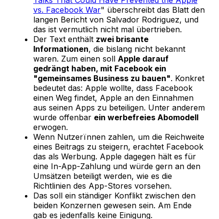
Talks That Could Have Prevented the Apple
vs. Facebook War
" überschreibt das Blatt den
langen Bericht von Salvador Rodriguez, und
das ist vermutlich nicht mal übertrieben.
Der Text enthält
zwei brisante
Informationen
, die bislang nicht bekannt
waren. Zum einen soll
Apple darauf
gedrängt haben, mit Facebook ein
"gemeinsames Business zu bauen"
. Konkret
bedeutet das: Apple wollte, dass Facebook
einen Weg findet, Apple an den Einnahmen
aus seinen Apps zu beteiligen. Unter anderem
wurde offenbar
ein werbefreies Abomodell
erwogen.
Wenn Nutzerïnnen zahlen, um die Reichweite
eines Beitrags zu steigern, erachtet Facebook
das als Werbung. Apple dagegen hält es für
eine In-App-Zahlung und würde gern an den
Umsätzen beteiligt werden, wie es die
Richtlinien des App-Stores vorsehen.
Das soll ein ständiger Konflikt zwischen den
beiden Konzernen gewesen sein. Am Ende
gab es jedenfalls keine Einigung.