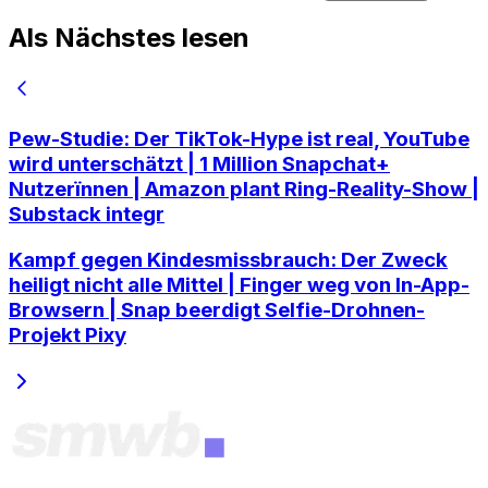
Als Nächstes lesen
Pew-Studie: Der TikTok-Hype ist real, YouTube
wird unterschätzt | 1 Million Snapchat+
Nutzerïnnen | Amazon plant Ring-Reality-Show |
Substack integr
Kampf gegen Kindesmissbrauch: Der Zweck
heiligt nicht alle Mittel | Finger weg von In-App-
Browsern | Snap beerdigt Selfie-Drohnen-
Projekt Pixy