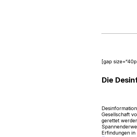
[gap size=“40p
Die Desin
Desinformations
Gesellschaft v
gerettet werde
Spannenderweise
Erfindungen in