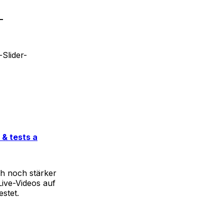
—
-Slider-
 & tests a
ch noch stärker
Live-Videos auf
estet.