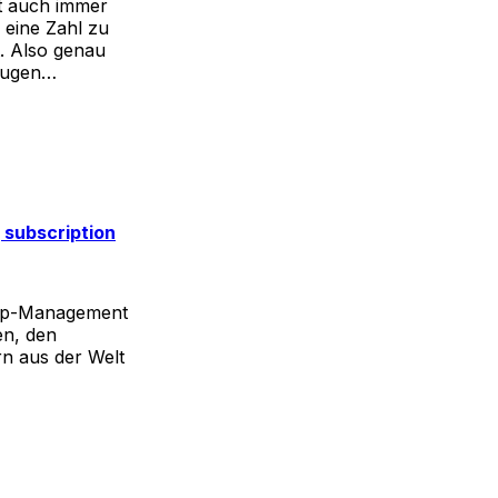
rt auch immer
 eine Zahl zu
t. Also genau
taugen…
 subscription
 Top-Management
en, den
rn aus der Welt