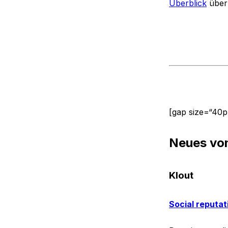
Überblick
über 
[gap size=“40p
Neues von
Klout
Social reputat