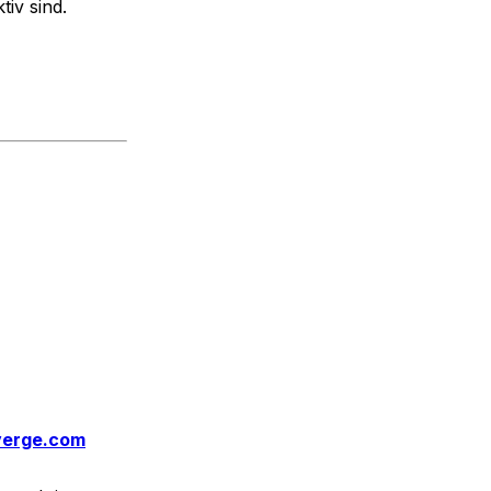
iv sind.
erge.com