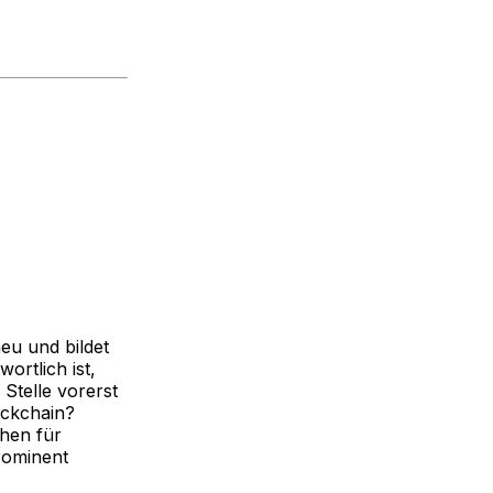
eu und bildet
ortlich ist,
Stelle vorerst
ockchain?
chen für
rominent