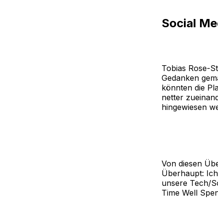
Social Me
Tobias Rose-St
Gedanken gemac
könnten die Pla
netter zueinan
hingewiesen wer
Von diesen Übe
Überhaupt: Ich 
unsere Tech/So
Time Well Spen