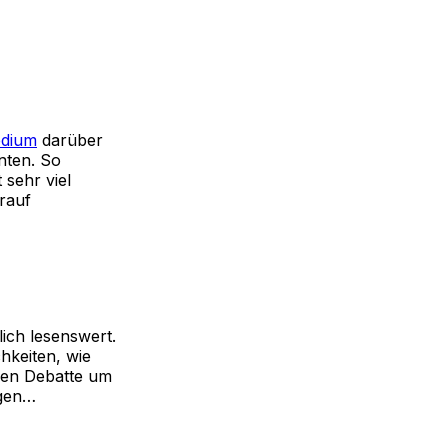
edium
darüber
nten. So
 sehr viel
rauf
ich lesenswert.
hkeiten, wie
zen Debatte um
ngen…