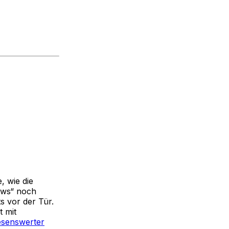
, wie die
ews“ noch
ts vor der Tür.
t mit
lesenswerter