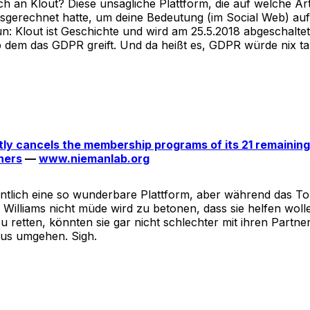
ich an Klout? Diese unsägliche Plattform, die auf welche A
sgerechnet hatte, um deine Bedeutung (im Social Web) auf
n: Klout ist Geschichte und wird am 25.5.2018 abgeschalte
 dem das GDPR greift. Und da heißt es, GDPR würde nix 
ly cancels the membership programs of its 21 remaining
ners
—
www.niemanlab.org
entlich eine so wunderbare Plattform, aber während das
 Williams nicht müde wird zu betonen, dass sie helfen woll
 retten, könnten sie gar nicht schlechter mit ihren Partne
us umgehen. Sigh.